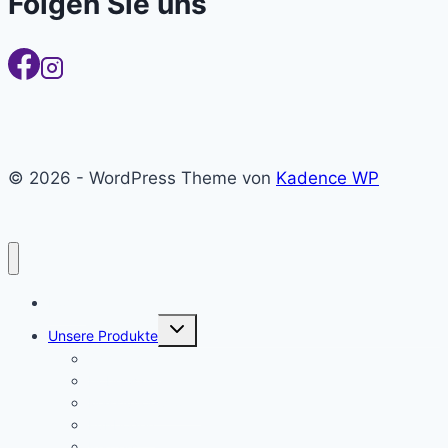
Folgen Sie uns
© 2026 - WordPress Theme von
Kadence WP
Home
Untermenü
Unsere Produkte
umschalten
Schnittholz
Hobelware
Massivholzprofile
Fußböden
Platten