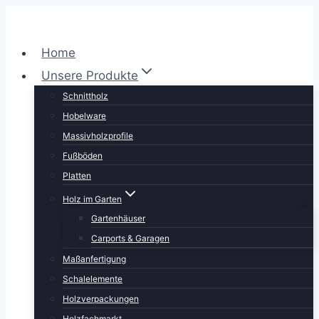
Zum
Inhalt
springen
Home
Unsere Produkte
Schnittholz
Hobelware
Massivholzprofile
Fußböden
Platten
Holz im Garten
Gartenhäuser
Carports & Garagen
Maßanfertigung
Schalelemente
Holzverpackungen
Holzfachmarkt